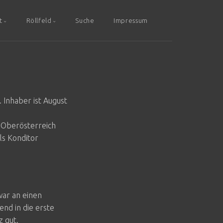
t
Röllfeld
Suche
Impressum
 Inhaber ist August
n Oberösterreich
ls Konditor
war an einen
nd in die erste
z gut.