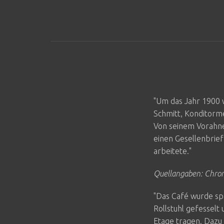
"Um das Jahr 1900 w
Schmitt, Konditorm
Von seinem Vorahne 
einen Gesellenbrief
arbeitete."
Quellangaben: Chron
"Das Café wurde spä
Rollstuhl gefesselt
Etage tragen. Dazu 