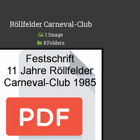
Röllfelder Carneval-Club
1
8