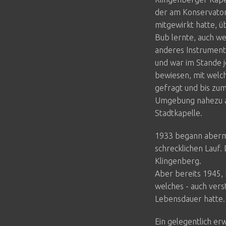
der am Konservator
mitgewirkt hatte, ü
Bub lernte, auch w
anderes Instrument.
und war im Stande j
bewiesen, mit welc
gefragt und bis zum
Umgebung nahezu al
Stadtkapelle.
1933 begann abermal
schrecklichen Lauf.
Klingenberg.
Aber bereits 1945, 
welches - auch vers
Lebensdauer hatte.
Ein gelegentlich er