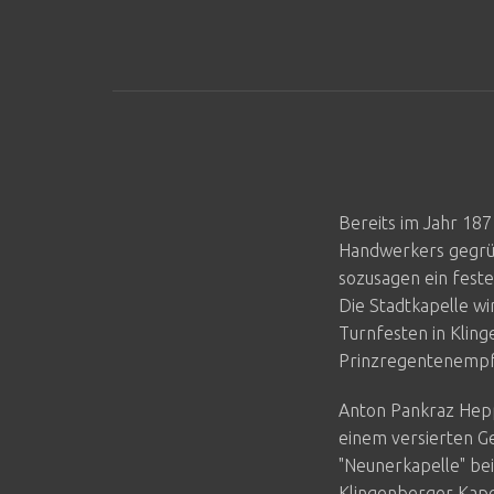
Bereits im Jahr 187
Handwerkers gegrün
sozusagen ein feste
Die Stadtkapelle wi
Turnfesten in Kling
Prinzregentenempfa
Anton Pankraz Hepp
einem versierten Ge
"Neunerkapelle" bei
Klingenberger Kapel