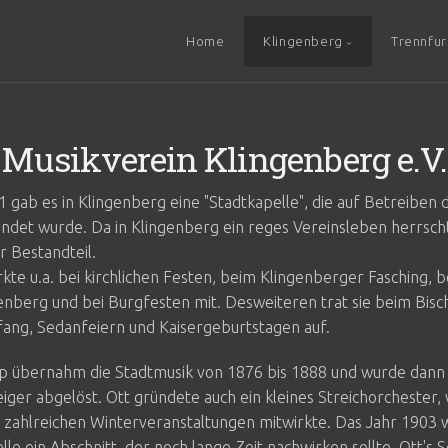
Home
Klingenberg
Trennfur
Musikverein Klingenberg e.V.
1 gab es in Klingenberg eine "Stadtkapelle", die auf Betreiben
det wurde. Da in Klingenberg ein reges Vereinsleben herrsch
r Bestandteil.
rkte u.a. bei kirchlichen Festen, beim Klingenberger Fasching, 
enberg und bei Burgfesten mit. Desweiteren trat sie beim Bisc
ng, Sedanfeiern und Kaisergeburtstagen auf.
 übernahm die Stadtmusik von 1876 bis 1888 und wurde dann 
iger abgelöst. Ott gründete auch ein kleines Streichorchester, 
 zahlreichen Winterveranstaltungen mitwirkte. Das Jahr 1903 w
le ein Abschnitt, der noch lange Zeit nachwirken sollte. Ott's S