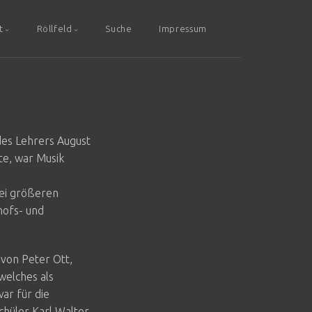
t
Röllfeld
Suche
Impressum
 des Lehrers August
te, war Musik
bei größeren
hofs- und
von Peter Ott,
welches als
ar für die
chüler Karl Walter,