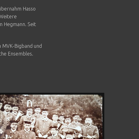
h übernahm Hasso
 Weitere
an Hegmann. Seit
en MVK-Bigband und
iche Ensembles.