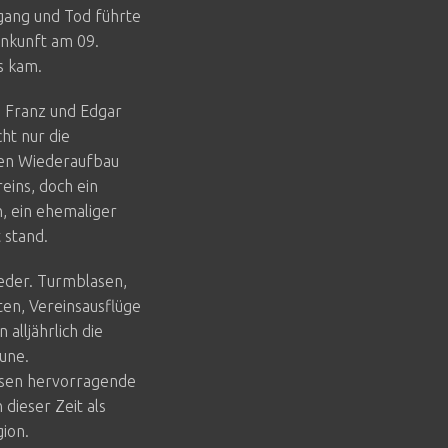
gang und Tod führte
enkunft am 09.
s kam.
, Franz und Edgar
ht nur die
hen Wiederaufbau
eins, doch ein
n, ein ehemaliger
 stand.
ieder. Turmblasen,
ten, Vereinsausflüge
alljährlich die
une.
ssen hervorragende
 dieser Zeit als
ion.