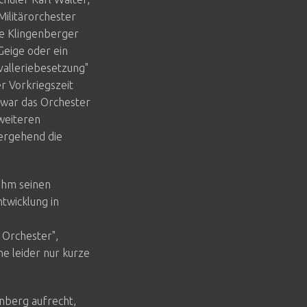
ilitärorchester
te Klingenberger
Geige oder ein
valleriebesetzung"
r Vorkriegszeit
 war das Orchester
 weiteren
ergehend die
nahm seinen
twicklung in
 Orchester",
ne leider nur kurze
enberg aufrecht,