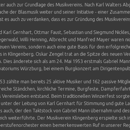
er auch zur Grundlage des Musikvereins. Nach Karl Walters Ab
che der Blasmusik weiter und seiner Initiative - einer Zusamm
st es auch zu verdanken, dass es zur Gründung des Musikverein
 Karl Gernhart, Ottmar Faust, Sebastian und Siegmund Nickles
gerwald, Willi Henning, Albrecht und Manfred Mayer waren nic
euen Vereins, sondern auch eine gute Basis für den erfolgreic
s in Klingenberg. Oskar Zengel trat an die Spitze des neuen Ver
h. Dies änderete sich als am 24. Mai 1953 erstmals Gabriel Man
vatoriums Würzburg, bei einem Burgkonzert am Dirigentenpult
3 zählte man bereits 25 aktive Musiker und 162 passive Mitgl
reiche Ständchen, kirchliche Termine, Burgfeste, Dampferfahr
es Vereinsleben entstand. Beim traditionellen Winzerfest sorgten 
 unter der Leitung von Karl Gernhart für Stimmung und gute La
es auch, der den Taktstock von Gabriel Mann übernahm und de
ich weiterführte. Der Musikverein Klingenberg erspielte sich in
erstufenorchester einen bemerkenswerten Ruf in unserer Reg