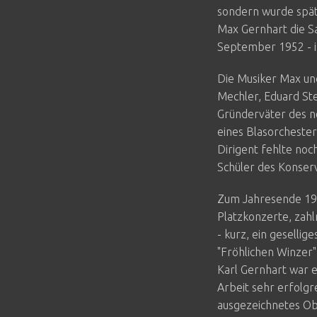
sondern wurde spät
Max Gernhart die Sa
September 1952 - i
Die Musiker Max und
Mechler, Eduard Ste
Gründerväter des n
eines Blasorchester
Dirigent fehlte noc
Schüler des Konser
Zum Jahresende 195
Platzkonzerte, zahl
- kurz, ein gesellig
"Fröhlichen Winzer"
Karl Gernhart war 
Arbeit sehr erfolgre
ausgezeichnetes Ob