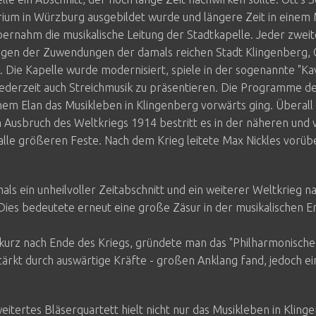
ium in Würzburg ausgebildet wurde und längere Zeit in einem M
bernahm die musikalische Leitung der Stadtkapelle. Jeder zwei
egen der Zuwendungen der damals reichen Stadt Klingenberg, 
 Die Kapelle wurde modernisiert, spiele in der sogenannte "Ka
ederzeit auch Streichmusik zu präsentieren. Die Programme de
hem Elan das Musikleben in Klingenberg vorwärts ging. Überall
 Ausbruch des Weltkriegs 1914 bestritt es in der näheren und
le größeren Feste. Nach dem Krieg leitete Max Nickles vorüb
s ein unheilvoller Zeitabschnitt und ein weiterer Weltkrieg 
 Dies bedeutete erneut eine große Zäsur in der musikalischen En
kurz nach Ende des Kriegs, gründete man das "Philharmonische
tärkt durch auswärtige Kräfte - großen Anklang fand, jedoch ei
weitertes Bläserquartett hielt nicht nur das Musikleben in Kling