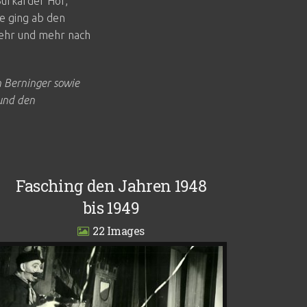
Burkarder Hof,
e ging ab den
mehr und mehr nach
 Berninger sowie
 und den
Fasching den Jahren 1948
bis 1949
22