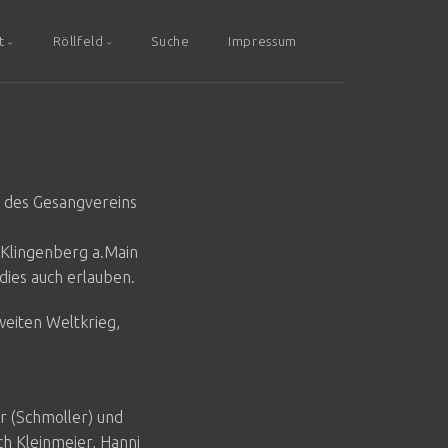
t
Röllfeld
Suche
Impressum
d des Gesangvereins
 Klingenberg a.Main
dies auch erlauben.
weiten Weltkrieg,
er (Schmoller) und
ch Kleinmeier, Hanni