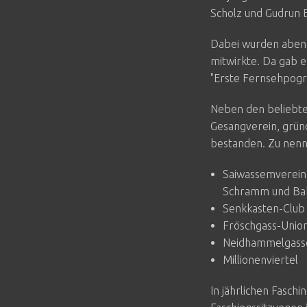
Scholz und Gudrun B
Dabei wurden abend
mitwirkte. Da gab es
"Erste Fernsehpogr
Neben den beliebte
Gesangverein, gründ
bestanden. Zu nenn
Saiwassemverein 
Schramm und Bab
Senkkasten-Club
Fröschgass-Unio
Neidhammelgasse
Millionenviertel
In jährlichen Fasch