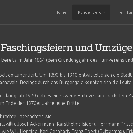
Home
Klingenberg
Trennfur
Faschingsfeiern und Umzüge
t bereits im Jahr 1864 (dem Gründungsjahr des Turnvereins un
ball dokumentiert. Um 1890 bis 1910 entwickelte sich die Stadt
rnevals. Bedingt durch das Bürgergeld konnten sich die Leute 
ltkrieg, ab 1920 gab es eine zweite Blütezeit und nach dem Z
m Ende der 1970er Jahre, eine Dritte.
t brachte Fasenachter wie
irtswilli), Josef Ackermann (Karsthelms Isidor), Herrmann Pfist
 wie Willi Henning, Karl Gernhart, Franz Ebert (Buttermax), Eri