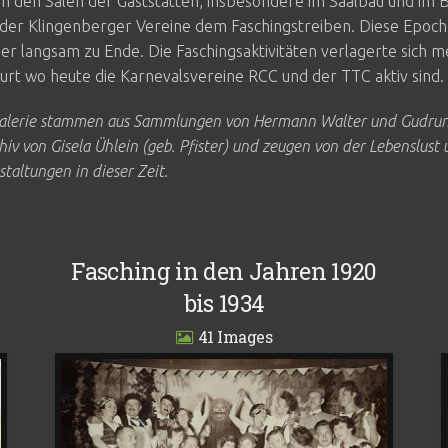
in den Sälen der Gaststätten, insbesondere im Saalbau und im 
 der Klingenberger Vereine dem Faschingstreiben. Diese Epoch
er langsam zu Ende. Die Faschingsaktivitäten verlagerte sich 
urt wo heute die Karnevalsvereine RCC und der TTC aktiv sind.
 Galerie stammen aus Sammlungen von Hermann Walter und Gudrun
iv von Gisela Ühlein (geb. Pfister) und zeugen von der Lebenslust
taltungen in dieser Zeit.
Fasching in den Jahren 1920
bis 1934
41