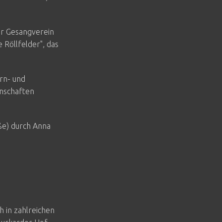
er Gesangverein
e Röllfelder", das
rn- und
inschaften
ße) durch Anna
h in zahlreichen